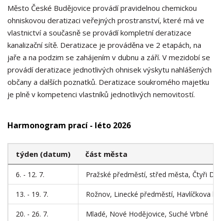
Město České Budějovice provádí pravidelnou chemickou
ohniskovou deratizaci veřejných prostranství, které má ve
vlastnictví a současně se provádí kompletní deratizace
kanalizační sítě. Deratizace je prováděna ve 2 etapách, na
jaře a na podzim se zahájením v dubnu a září. V mezidobí se
provádí deratizace jednotlivých ohnisek výskytu nahlášených
občany a dalších poznatků. Deratizace soukromého majetku
je plně v kompetenci vlastníků jednotlivých nemovitostí.
Harmonogram prací - léto 2026
týden (datum)
část města
6. - 12. 7.
Pražské předměstí, střed města, Čtyři Dv
13. - 19. 7.
Rožnov, Linecké předměstí, Havlíčkova ko
20. - 26. 7.
Mladé, Nové Hodějovice, Suché Vrbné