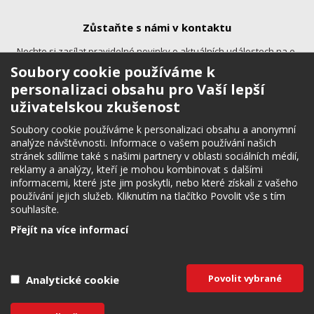
Zůstaňte s námi v kontaktu
Nechte si zasílat pravidelné novinky o aktuálních událostech na e-
mail.
Soubory cookie používáme k
personalizaci obsahu pro Vaší lepší
uživatelskou zkušenost
Soubory cookie používáme k personalizaci obsahu a anonymní
analýze návštěvnosti. Informace o vašem používání našich
stránek sdílíme také s našimi partnery v oblasti sociálních médií,
reklamy a analýzy, kteří je mohou kombinovat s dalšími
Sledujte nás
informacemi, které jste jim poskytli, nebo které získali z vašeho
používání jejich služeb. Kliknutím na tlačítko Povolit vše s tím
Budete tak okamžitě informováni o zajímavých novinkách, akcích a
souhlasíte.
aktuálních událostech.
Přejít na více informací
Potřebujete poradit?
Zeptejte se
Povolit vybrané
Analytické cookie
Budějce v mobilu