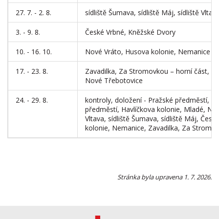
27. 7. - 2. 8.
sídliště Šumava, sídliště Máj, sídliště Vltav
3. - 9. 8.
České Vrbné, Kněžské Dvory
10. - 16. 10.
Nové Vráto, Husova kolonie, Nemanice
17. - 23. 8.
Zavadilka, Za Stromovkou – horní část, Z
Nové Třebotovice
24. - 29. 8.
kontroly, doložení - Pražské předměstí, st
předměstí, Havlíčkova kolonie, Mladé, Nov
Vltava, sídliště Šumava, sídliště Máj, Če
kolonie, Nemanice, Zavadilka, Za Stromo
Stránka byla upravena 1. 7. 2026.