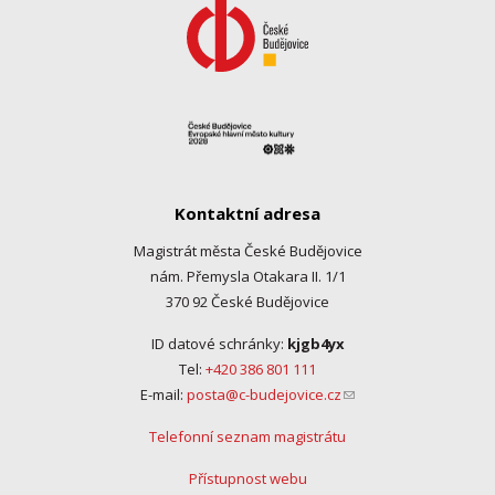
Kontaktní adresa
Magistrát města České Budějovice
nám. Přemysla Otakara II. 1/1
370 92 České Budějovice
ID datové schránky:
kjgb4yx
Tel:
+420 386 801 111
E-mail:
posta@c-budejovice.cz
(link sends e-mail)
Telefonní seznam magistrátu
Přístupnost webu