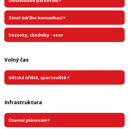
Dlouhodobé parkování
(link is external)
Zimní údržba komunikací
(link is external)
Vozovky, chodníky - stav
Volný čas
Dětská hřiště, sportoviště
(link is external)
Infrastruktura
Územní plánování
(link is external)