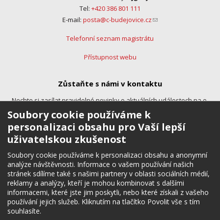
Tel:
+420 386 801 111
E-mail:
posta@c-budejovice.cz
(link sends e-mail)
Telefonní seznam magistrátu
Přístupnost webu
Zůstaňte s námi v kontaktu
Nechte si zasílat pravidelné novinky o aktuálních událostech na e-
mail.
Soubory cookie používáme k
personalizaci obsahu pro Vaší lepší
uživatelskou zkušenost
Soubory cookie používáme k personalizaci obsahu a anonymní
analýze návštěvnosti. Informace o vašem používání našich
stránek sdílíme také s našimi partnery v oblasti sociálních médií,
reklamy a analýzy, kteří je mohou kombinovat s dalšími
Sledujte nás
informacemi, které jste jim poskytli, nebo které získali z vašeho
používání jejich služeb. Kliknutím na tlačítko Povolit vše s tím
Budete tak okamžitě informováni o zajímavých novinkách, akcích a
souhlasíte.
aktuálních událostech.