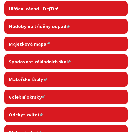
Hlášení závad - DejTip!
(link is external)
Nádoby na tříděný odpad
(link is external)
Majetková mapa
(link is external)
Spádovost základních škol
(link is external)
Mateřské školy
(link is external)
Volební okrsky
(link is external)
Odchyt zvířat
(link is external)