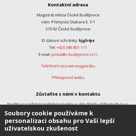
Kontaktní adresa
Magistrát města České Budějovice
nám. Přemysla Otakara II. 1/1
370 92 České Budějovice
ID datové schránky:
kjgb4yx
Tel:
+420 386 801 111
E-mail:
posta@c-budejovice.cz
(link sends e-mail)
Telefonní seznam magistrátu
Přístupnost webu
Zůstaňte s námi v kontaktu
Nechte si zasílat pravidelné novinky o aktuálních událostech na e-
mail.
Soubory cookie používáme k
personalizaci obsahu pro Vaší lepší
uživatelskou zkušenost