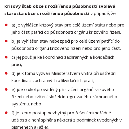
Krizový štáb obce s rozšířenou působností svolává
starosta obce s rozšířenou působností
v případě, že:
a) je vyhlášen krizový stav pro celé území státu nebo pro
jeho část patřící do působnosti orgánu krizového řízení,
b) je vyhlášen stav nebezpečí pro celé území patřící do
působnosti orgánu krizového řízení nebo pro jeho část,
c) jej použije ke koordinaci záchranných a likvidačních
prací,
d) je k tomu vyzván Ministerstvem vnitra při ústřední
koordinaci záchranných a likvidačních prací,
e) jde o úkol prováděný při cvičení orgánů krizového
řízení nebo cvičení složek integrovaného záchranného
systému, nebo
f) je tento postup nezbytný pro řešení mimořádné
události a není splněna některá z podmínek uvedených v
písmenech a) až e).