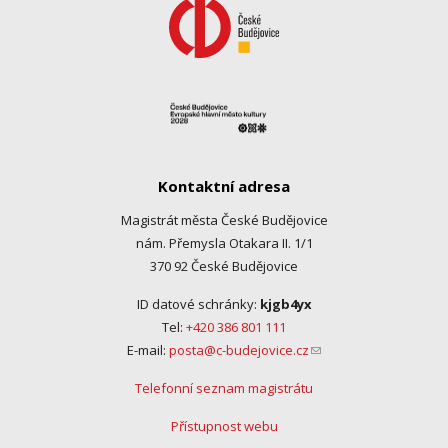
Kontaktní adresa
Magistrát města České Budějovice
nám. Přemysla Otakara II. 1/1
370 92 České Budějovice
ID datové schránky:
kjgb4yx
Tel:
+420 386 801 111
E-mail:
posta@c-budejovice.cz
(link sends e-mail)
Telefonní seznam magistrátu
Přístupnost webu