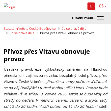
CS
Statutární město České Budějovice
Co se právě děje
Co se právě děje
Přívoz přes Vltavu obnovuje provoz
Přívoz přes Vltavu obnovuje
provoz
Uzavírka pravobřežní cyklostezky směrem na Hlubokou
přinesla loni zajímavou novinku, bezplatný lodní přívoz přes
Vltavu v České Vrbném.
„Protože se nový počin osvědčil, tak
se na něj Budějčáci i turisté mohou těšit i letos. Provoz bude
zahájen už ve středu 3. června 2026. Jezdit se bude vždy od
středy do neděle. V měsících červnu, červenci a srpnu vždy
od 12 do 20 hodin. V září potom od 11 do 20 hodin,“
sdělil