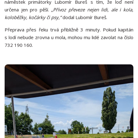
náměstek primátorky Lubomír Bureš s tím, že loď není
určena jen pro pěší.
„Přívoz převeze nejen lidi, ale i kola,
koloběžky, kočárky či psy,“
dodal Lubomír Bureš.
Přeprava přes řeku trvá přibližně 3 minuty. Pokud kapitán
s lodí nebude zrovna u mola, mohou mu lidé zavolat na číslo
732 190 160.