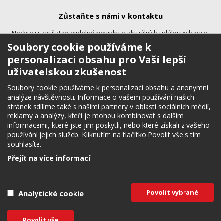
Zůstaňte s námi v kontaktu
Nechte si zasílat pravidelné novinky o aktuálních událostech na e-
mail.
Soubory cookie používáme k
personalizaci obsahu pro Vaší lepší
uživatelskou zkušenost
Soubory cookie používáme k personalizaci obsahu a anonymní
analýze návštěvnosti. Informace o vašem používání našich
stránek sdílíme také s našimi partnery v oblasti sociálních médií,
reklamy a analýzy, kteří je mohou kombinovat s dalšími
Sledujte nás
informacemi, které jste jim poskytli, nebo které získali z vašeho
používání jejich služeb. Kliknutím na tlačítko Povolit vše s tím
Budete tak okamžitě informováni o zajímavých novinkách, akcích a
souhlasíte.
aktuálních událostech.
Přejít na více informací
Potřebujete poradit?
Zeptejte se naše
Povolit vybrané
Analytické cookie
Budějce v mobilu
Made with
by
VOATT
Povolit vše