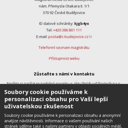
nám. Přemysla Otakara II. 1/1
370 92 České Budějovice
ID datové schránky:
kjgb4yx
Tel:
+420 386 801 111
E-mail:
posta@c-budejovice.cz
(link sends e-mail)
Telefonní seznam magistrátu
Přístupnost webu
Zůstaňte s námi v kontaktu
Nechte si zasílat pravidelné novinky o aktuálních událostech na e-
mail.
Soubory cookie používáme k
personalizaci obsahu pro Vaší lepší
uživatelskou zkušenost
Soubory cookie používáme k personalizaci obsahu a anonymní
analýze návštěvnosti. Informace o vašem používání našich
stránek sdílíme také s našimi partnery v oblasti sociálních médií,