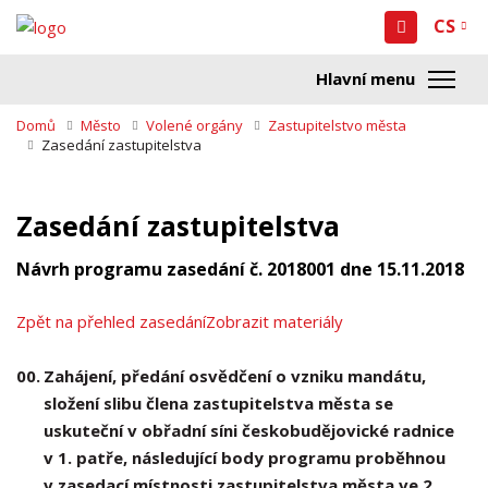
CS
Domů
Město
Volené orgány
Zastupitelstvo města
Zasedání zastupitelstva
Zasedání zastupitelstva
Návrh programu zasedání č. 2018001 dne 15.11.2018
Zpět na přehled zasedání
Zobrazit materiály
00.
Zahájení, předání osvědčení o vzniku mandátu,
složení slibu člena zastupitelstva města se
uskuteční v obřadní síni českobudějovické radnice
v 1. patře, následující body programu proběhnou
v zasedací místnosti zastupitelstva města ve 2.