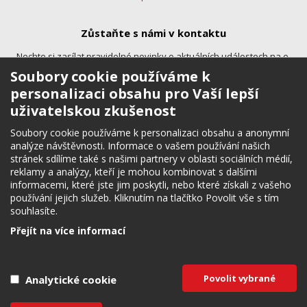
Zůstaňte s námi v kontaktu
Nechte si zasílat pravidelné novinky o aktuálních událostech na e-
mail.
Soubory cookie používáme k
personalizaci obsahu pro Vaší lepší
uživatelskou zkušenost
Soubory cookie používáme k personalizaci obsahu a anonymní
analýze návštěvnosti. Informace o vašem používání našich
stránek sdílíme také s našimi partnery v oblasti sociálních médií,
reklamy a analýzy, kteří je mohou kombinovat s dalšími
Sledujte nás
informacemi, které jste jim poskytli, nebo které získali z vašeho
používání jejich služeb. Kliknutím na tlačítko Povolit vše s tím
Budete tak okamžitě informováni o zajímavých novinkách, akcích a
souhlasíte.
aktuálních událostech.
Přejít na více informací
Potřebujete poradit?
Zepte
Povolit vybrané
Analytické cookie
Budějce v mobilu