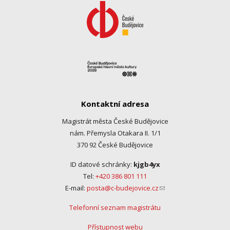
Kontaktní adresa
Magistrát města České Budějovice
nám. Přemysla Otakara II. 1/1
370 92 České Budějovice
ID datové schránky:
kjgb4yx
Tel:
+420 386 801 111
E-mail:
posta@c-budejovice.cz
(link sends e-mail)
Telefonní seznam magistrátu
Přístupnost webu